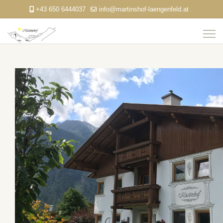
+43 650 6444037
info@martinshof-laengenfeld.at